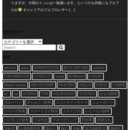
りますが、今回のミッレは一味違います。というのも内装にもプエブ
ロが
ギャレリアのプエブロレザー […]
カテゴリー
カ
テ
ゴ
リ
タグ
ー
abrAsus
aniary
BIRKENSTOCK
BLUE SINCERE
cartolare
COCOMEISTER
COTOCUL
cramp
Dr.Martens
GANZO
Hender Scheme
HIS-FACTORY
HUKURO
JOGGO
LITSTA
L字財布
m+
sot
SYRINX
TNR
WILDSWANS
YUHAKU
がま口財布
ガルーシャ
ギャルソン財布
コインキャッチャー
シューホーン
ジャバラ財布
スマートタグ財布
スライド式
ハニーセル財布
ハンモック財布
ベロ付き
マネークリップ
印伝革
名刺入れ
回転式
土屋鞄製作所
技あり
旅行
木軸
池之端銀革店
着脱式