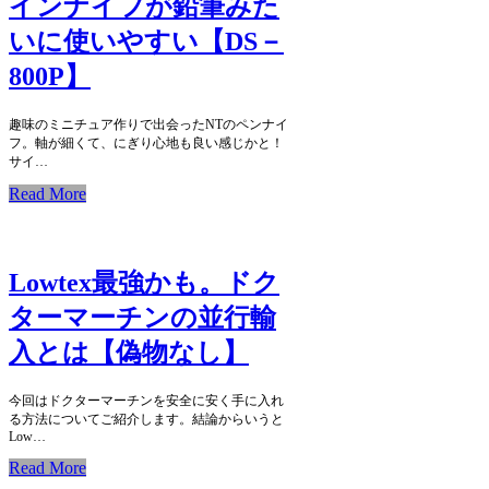
インナイフが鉛筆みた
いに使いやすい【DS－
800P】
趣味のミニチュア作りで出会ったNTのペンナイ
フ。軸が細くて、にぎり心地も良い感じかと！
サイ…
Read More
Lowtex最強かも。ドク
ターマーチンの並行輸
入とは【偽物なし】
今回はドクターマーチンを安全に安く手に入れ
る方法についてご紹介します。結論からいうと
Low…
Read More