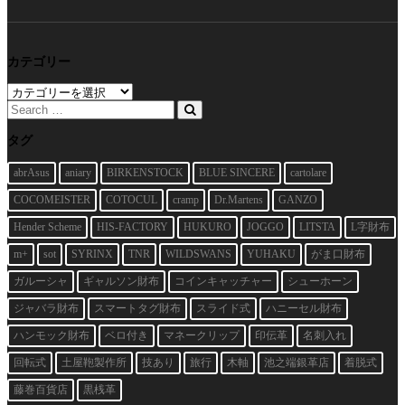
カテゴリー
カ
テ
ゴ
リ
タグ
ー
abrAsus
aniary
BIRKENSTOCK
BLUE SINCERE
cartolare
COCOMEISTER
COTOCUL
cramp
Dr.Martens
GANZO
Hender Scheme
HIS-FACTORY
HUKURO
JOGGO
LITSTA
L字財布
m+
sot
SYRINX
TNR
WILDSWANS
YUHAKU
がま口財布
ガルーシャ
ギャルソン財布
コインキャッチャー
シューホーン
ジャバラ財布
スマートタグ財布
スライド式
ハニーセル財布
ハンモック財布
ベロ付き
マネークリップ
印伝革
名刺入れ
回転式
土屋鞄製作所
技あり
旅行
木軸
池之端銀革店
着脱式
藤巻百貨店
黒桟革