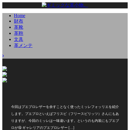
Home
財布
革靴
革鞄
文具
革メンテ
今回はプエブロレザーを余すことなく使ったミッレフォッリエを紹介
します。プエブロといえばフリスピ（フリースピリッツ）さんにもあ
りますが、今回のミッレは一味違います。というのも内装にもプエブ
ロが🤤 ギャレリアのプエブロレザー […]