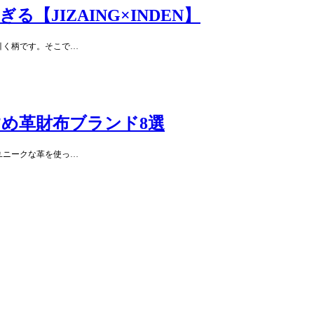
JIZAING×INDEN】
引く柄です。そこで…
め革財布ブランド8選
ユニークな革を使っ…