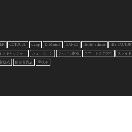
ER
COTOCUL
cramp
Dr.Martens
GANZO
Hender Scheme
HIS-FACTOR
インキャッチャー
シューホーン
ジャバラ財布
スマートタグ財布
スライド
着脱式
藤巻百貨店
黒桟革