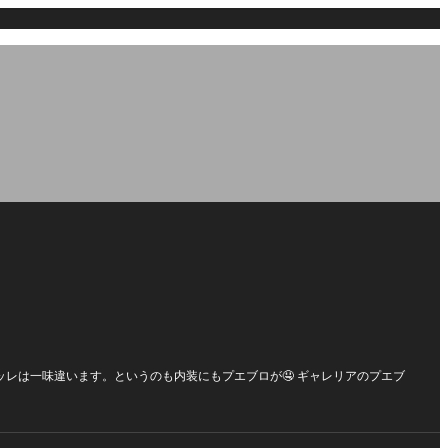
レは一味違います。というのも内装にもプエブロが🤤 ギャレリアのプエブ