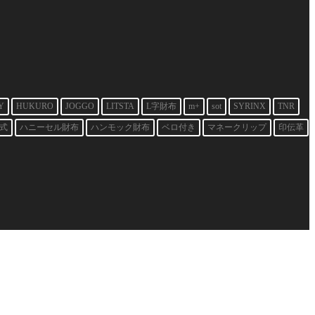
Y
HUKURO
JOGGO
LITSTA
L字財布
m+
sot
SYRINX
TNR
式
ハニーセル財布
ハンモック財布
ベロ付き
マネークリップ
印伝革