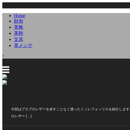
Home
財布
革靴
革鞄
文具
革メンテ
今回はプエブロレザーを余すことなく使ったミッレフォッリエを紹介します
ロレザー […]