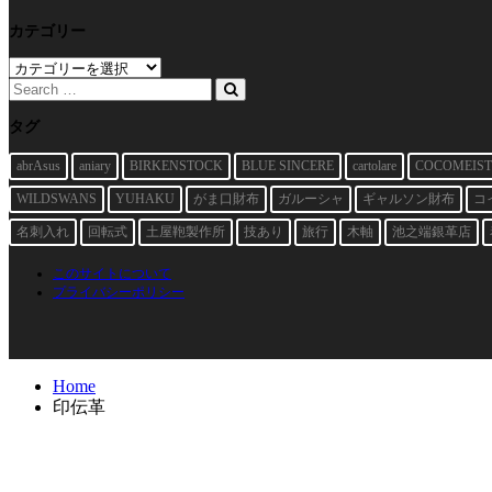
カテゴリー
カ
テ
ゴ
リ
タグ
ー
abrAsus
aniary
BIRKENSTOCK
BLUE SINCERE
cartolare
COCOMEIST
WILDSWANS
YUHAKU
がま口財布
ガルーシャ
ギャルソン財布
コ
名刺入れ
回転式
土屋鞄製作所
技あり
旅行
木軸
池之端銀革店
このサイトについて
プライバシーポリシー
Home
印伝革