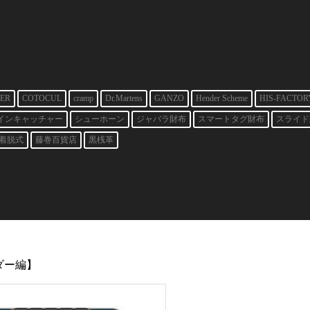
ER
COTOCUL
cramp
Dr.Martens
GANZO
Hender Scheme
HIS-FACTOR
インキャッチャー
シューホーン
ジャバラ財布
スマートタグ財布
スライド
着脱式
藤巻百貨店
黒桟革
ダー編】