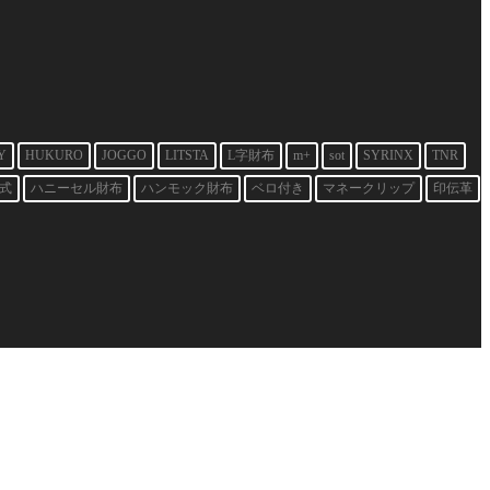
Y
HUKURO
JOGGO
LITSTA
L字財布
m+
sot
SYRINX
TNR
式
ハニーセル財布
ハンモック財布
ベロ付き
マネークリップ
印伝革