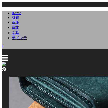
Home
財布
革靴
革鞄
文具
革メンテ