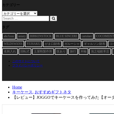
カテゴリー
カ
テ
ゴ
リ
タグ
ー
abrAsus
aniary
BIRKENSTOCK
BLUE SINCERE
cartolare
COCOMEIST
WILDSWANS
YUHAKU
がま口財布
ガルーシャ
ギャルソン財布
コ
名刺入れ
回転式
土屋鞄製作所
技あり
旅行
木軸
池之端銀革店
このサイトについて
プライバシーポリシー
Home
キーケース
,
おすすめギフトネタ
【レビュー】JOGGOでキーケースを作ってみた【オー