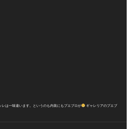
ッレは一味違います。というのも内装にもプエブロが
ギャレリアのプエブ