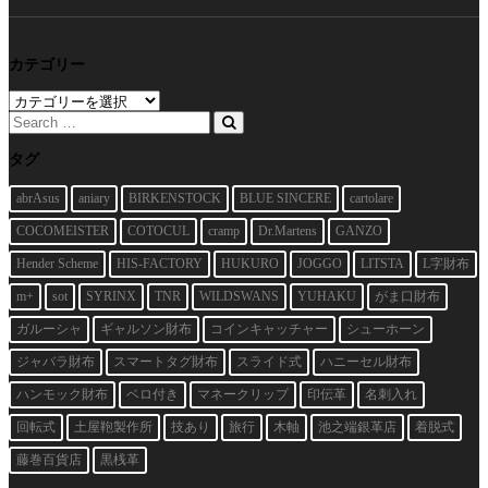
カテゴリー
カ
テ
ゴ
リ
タグ
ー
abrAsus
aniary
BIRKENSTOCK
BLUE SINCERE
cartolare
COCOMEISTER
COTOCUL
cramp
Dr.Martens
GANZO
Hender Scheme
HIS-FACTORY
HUKURO
JOGGO
LITSTA
L字財布
m+
sot
SYRINX
TNR
WILDSWANS
YUHAKU
がま口財布
ガルーシャ
ギャルソン財布
コインキャッチャー
シューホーン
ジャバラ財布
スマートタグ財布
スライド式
ハニーセル財布
ハンモック財布
ベロ付き
マネークリップ
印伝革
名刺入れ
回転式
土屋鞄製作所
技あり
旅行
木軸
池之端銀革店
着脱式
藤巻百貨店
黒桟革