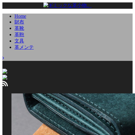
Home
財布
革靴
革鞄
文具
革メンテ