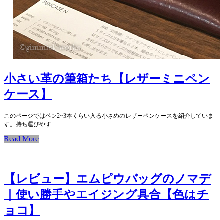
小さい革の筆箱たち【レザーミニペン
ケース】
このページではペン2~3本くらい入る小さめのレザーペンケースを紹介していま
す。持ち運びやす…
Read More
【レビュー】エムピウバッグのノマデ
｜使い勝手やエイジング具合【色はチ
ョコ】