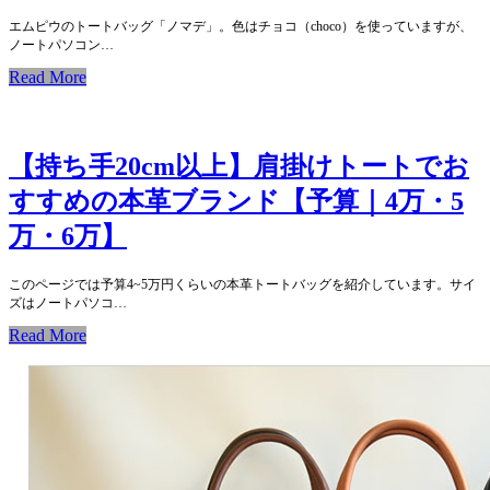
エムピウのトートバッグ「ノマデ」。色はチョコ（choco）を使っていますが、
ノートパソコン…
Read More
【持ち手20cm以上】肩掛けトートでお
すすめの本革ブランド【予算｜4万・5
万・6万】
このページでは予算4~5万円くらいの本革トートバッグを紹介しています。サイ
ズはノートパソコ…
Read More