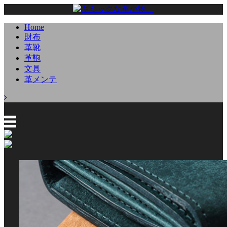
Home
財布
革靴
革鞄
文具
革メンテ