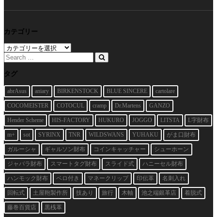
カテゴリー
カ
テ
ゴ
リ
タグ
ー
abrAsus
aniary
BIRKENSTOCK
BLUE SINCERE
cartolare
COCOMEISTER
COTOCUL
cramp
Dr.Martens
GANZO
Hender Scheme
HIS-FACTORY
HUKURO
JOGGO
LITSTA
L字財布
m+
sot
SYRINX
TNR
WILDSWANS
YUHAKU
がま口財布
ガルーシャ
ギャルソン財布
コインキャッチャー
シューホーン
ジャバラ財布
スマートタグ財布
スライド式
ハニーセル財布
ハンモック財布
ベロ付き
マネークリップ
印伝革
名刺入れ
回転式
土屋鞄製作所
技あり
旅行
木軸
池之端銀革店
着脱式
藤巻百貨店
黒桟革