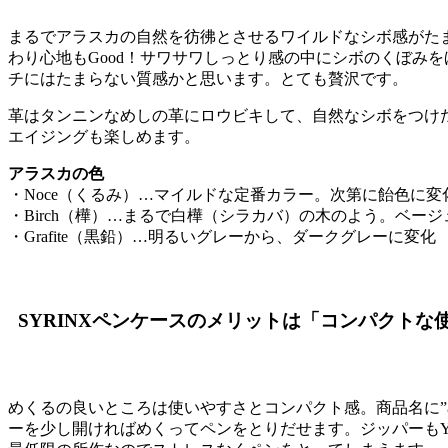
まるでアラスカの自然を彷彿とさせるワイルドなシボ感がた
わり心地もGood！サワサワしっとり感の中にシボのくぼみ
チにはたまらない質感かと思います。とても贅沢です。
革はタンニンなめしの革にロウビキして、自然なシボをつけ
エイジングも楽しめます。
アラスカの色
・Noce（くるみ）…マイルドな定番カラー。次第に飴色に変
・Birch（樺）…まるで白樺（シラカバ）の木のよう。ベー
・Grafite（黒鉛）…明るいグレーから、ダークグレーに変化
SYRINXペンケースのメリットは「コンパクトな
めくるの良いところは使いやすさとコンパクト感。商品名に”
ーを少し開ければめくってペンをとりだせます。ジッパーも