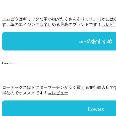
エムピウはギミックな革小物がたくさんあります。ほかには
す。革のエイジングも楽しめる最高のブランドです！
→レビ
m+のおすすめ
Lowtex
ローテックスはドクターマーチンが安く買える並行輸入店です
得なのでオススメです！
→レビュー
Lowtex