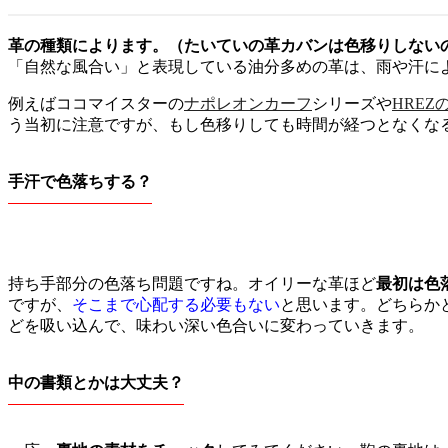
革の種類によります。（たいていの革カバンは色移りしない
「自然な風合い」と表現している油分多めの革は、雨や汗に
例えばココマイスターの
ナポレオンカーフ
シリーズや
HREZ
う当初に注意ですが、もし色移りしても時間が経つとなくな
手汗で色落ちする？
持ち手部分の色落ち問題ですね。オイリーな革ほど
最初は色
ですが、
そこまで心配する必要もない
と思います。どちらか
どを吸い込んで、味わい深い色合いに変わっていきます。
中の書類とかは大丈夫？