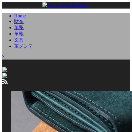
Home
財布
革靴
革鞄
文具
革メンテ