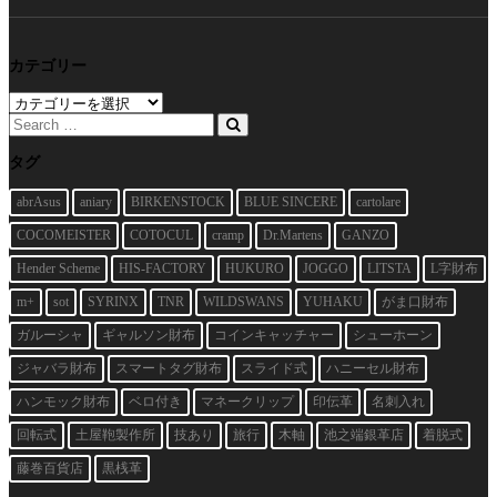
カテゴリー
カ
テ
ゴ
リ
タグ
ー
abrAsus
aniary
BIRKENSTOCK
BLUE SINCERE
cartolare
COCOMEISTER
COTOCUL
cramp
Dr.Martens
GANZO
Hender Scheme
HIS-FACTORY
HUKURO
JOGGO
LITSTA
L字財布
m+
sot
SYRINX
TNR
WILDSWANS
YUHAKU
がま口財布
ガルーシャ
ギャルソン財布
コインキャッチャー
シューホーン
ジャバラ財布
スマートタグ財布
スライド式
ハニーセル財布
ハンモック財布
ベロ付き
マネークリップ
印伝革
名刺入れ
回転式
土屋鞄製作所
技あり
旅行
木軸
池之端銀革店
着脱式
藤巻百貨店
黒桟革