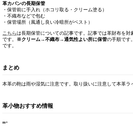
革カバンの長期保管
・保管前に手入れ（ホコリ取る・クリーム塗る）
・不織布などで包む
・保管場所（風通し良い冷暗所がベスト）
こちら
は長期保管についての記事です。記事では革財布を対
です。
※クリーム→不織布→通気性よい所に保管
の手順です
です。
まとめ
本革の鞄は雨や湿気に注意です。取り扱いに注意して本革ラ
革小物おすすめ情報
m+