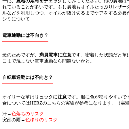
一応、
裏地の素材をチェック
してみてください。鞄の裏地は一
れていることが多いです。もし裏地もオイルたっぷりレザー
ルなどを利用しつつ、オイルが抜け切るまでケアをする必要
シミについて
電車通勤には不向き？
念のためですが、
満員電車に注意
です。密着した状態だと革
こまで混まない電車通勤なら問題ないかと。
自転車通勤には不向き？
オイリーな革は
リュックに注意
です。服に色が移りやすいで
合についてはHERZの
こちらの実験
が参考になります。（実
汗→
色落ちのリスク
突然の雨→
色移りのリスク