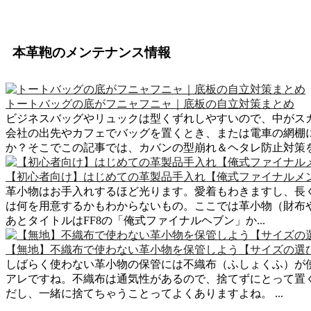
本革鞄のメンテナンス情報
トートバッグの底がフニャフニャ｜底板の自立対策まとめ
ビジネスバッグやリュックは型くずれしやすいので、中がス
会社の出先やカフェでバッグを置くとき、または電車の網棚
か？そこでこの記事では、カバンの型崩れ＆ヘタレ防止対策をま
【初心者向け】はじめての革製品手入れ【俺式ファイナルメ
革小物はお手入れするほど光ります。愛着もわきますし、長
は何を用意するかもわからないもの。ここでは革小物（財布
あとタイトルはFF8の「俺式ファイナルヘブン」か...
【無地】不織布で使わない革小物を保管しよう【サイズの選
しばらく使わない革小物の保管には不織布（ふしょくふ）が
アレですね。不織布は通気性があるので、捨てずにとって置
だし、一緒に捨てちゃうことってよくありますよね。 ...