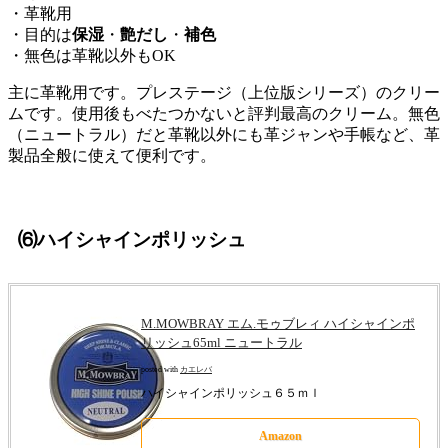
・革靴用
・目的は
保湿
・
艶だし
・
補色
・無色は革靴以外もOK
主に革靴用です。プレステージ（上位版シリーズ）のクリー
ムです。使用後もべたつかないと評判最高のクリーム。無色
（ニュートラル）だと革靴以外にも革ジャンや手帳など、革
製品全般に使えて便利です。
⑹ハイシャインポリッシュ
M.MOWBRAY エム.モゥブレィ ハイシャインポ
リッシュ65ml ニュートラル
posted with
カエレバ
ハイシャインポリッシュ６５ｍｌ
Amazon