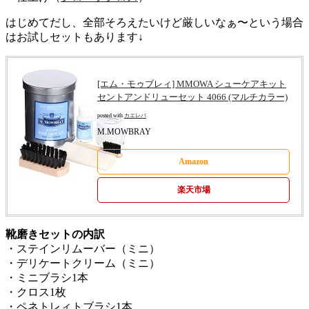
はじめてだし、全部そろえたいけど厳しいなぁ〜という場合
はお試しセットもあります↓
[エム・モゥブレィ] MMOWA シューケアキット
セントアンドリューセット 4066 (マルチカラー)
posted with
カエレバ
M.MOWBRAY
Amazon
楽天市場
靴磨きセットの内訳
・ステインリムーバー（ミニ）
・デリケートクリーム（ミニ）
・ミニブラシ1本
・クロス1枚
・ペネトレィトブラシ1本