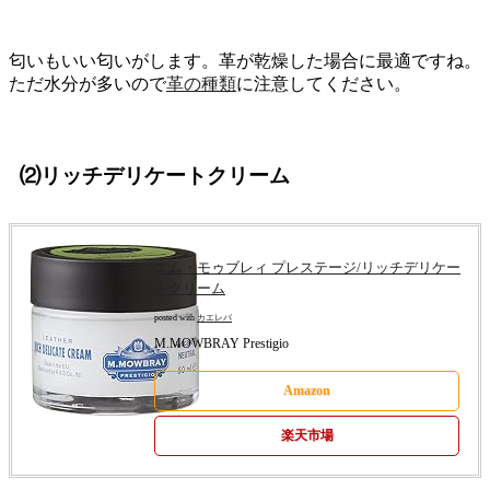
匂いもいい匂いがします。革が乾燥した場合に最適ですね。
ただ水分が多いので
革の種類
に注意してください。
⑵リッチデリケートクリーム
エム・モゥブレィ プレステージ/リッチデリケー
トクリーム
posted with
カエレバ
M.MOWBRAY Prestigio
Amazon
楽天市場