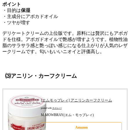
ポイント
・目的は
保湿
・主成分にアボカドオイル
・ツヤが増す
デリケートクリームの上位版です。原料には贅沢にもアボガ
ドを仕様。アボガドオイルで艶感が増すようです。植物性油
脂のサラサラ感と艶っぽい感じになる仕上がりが人気のレザ
ークリームです。匂いもいいニオイと評価高し。
⑶アニリン・カーフクリーム
[エムモゥブレィ] アニリンカーフクリーム
posted with
カエレバ
M.MOWBRAY(エム・モゥブレィ)
Amazon