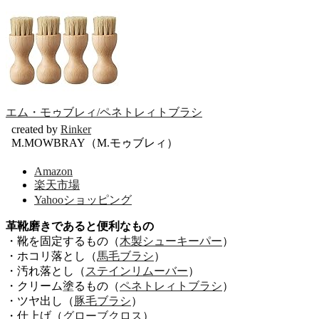
エム・モゥブレィ/ペネトレィトブラシ
created by
Rinker
M.MOWBRAY（M.モゥブレィ）
Amazon
楽天市場
Yahooショッピング
革靴磨きであると便利なもの
・靴を固定するもの（
木製シューキーパー
）
・ホコリ落とし（
馬毛ブラシ
）
・汚れ落とし（
ステインリムーバー
）
・クリーム塗るもの（
ペネトレィトブラシ
）
・ツヤ出し（
豚毛ブラシ
）
・仕上げ（
グローブクロス
）