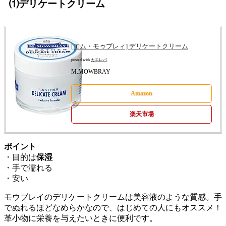
⑴デリケートクリーム
[エム・モゥブレィ] デリケートクリーム
posted with
カエレバ
M.MOWBRAY
Amazon
楽天市場
ポイント
・目的は
保湿
・手で濡れる
・安い
モウブレイのデリケートクリームは美容液のような質感。手
でぬれるほどなめらかなので、はじめての人にもオススメ！
革小物に栄養を与えたいときに便利です。