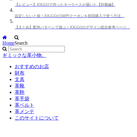
【レビュー】JOGGOで作ったキーケースが届いた【到着編】
設定しないと損！JOGGOの500円クーポンを初回購入で使う方法…
【まとめ】配色パターンで遊ぶ！JOGGOのデザイン総合参考ページ…
Home
Search
ギミックな革小物。
おすすめのお店
財布
文具
革靴
革鞄
革手袋
革ベルト
革メンテ
このサイトについて