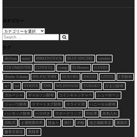
カテゴリー
カ
テ
ゴ
リ
タグ
ー
abrAsus
aniary
BIRKENSTOCK
BLUE SINCERE
cartolare
COCOMEISTER
COTOCUL
cramp
Dr.Martens
GANZO
Hender Scheme
HIS-FACTORY
HUKURO
JOGGO
LITSTA
L字財布
m+
sot
SYRINX
TNR
WILDSWANS
YUHAKU
がま口財布
ガルーシャ
ギャルソン財布
コインキャッチャー
シューホーン
ジャバラ財布
スマートタグ財布
スライド式
ハニーセル財布
ハンモック財布
ベロ付き
マネークリップ
印伝革
名刺入れ
回転式
土屋鞄製作所
技あり
旅行
木軸
池之端銀革店
着脱式
藤巻百貨店
黒桟革