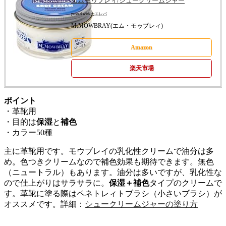
エムモゥブレィ/シュークリームジャー
posted with
カエレバ
M.MOWBRAY(エム・モゥブレィ)
Amazon
楽天市場
ポイント
・革靴用
・目的は
保湿
と
補色
・カラー50種
主に革靴用です。モウブレイの乳化性クリームで油分は多
め。色つきクリームなので補色効果も期待できます。無色
（ニュートラル）もあります。油分は多いですが、乳化性な
ので仕上がりはサラサラに。
保湿＋補色
タイプのクリームで
す。革靴に塗る際はペネトレィトブラシ（小さいブラシ）が
オススメです。詳細：
シュークリームジャーの塗り方