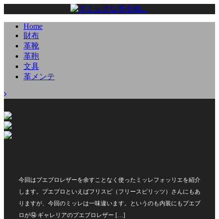
Home
財布
革靴
革鞄
文具
革メンテ
今回はプエブロレザーを余すことなく使ったミッレフォッリエを紹介
します。プエブロといえばフリスピ（フリースピリッツ）さんにもあ
りますが、今回のミッレは一味違います。というのも内装にもプエブ
ロが🤤 ギャレリアのプエブロレザー […]