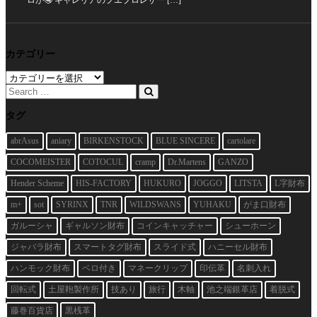
ロが🤤 ギャレリアのプエブロレザー […]
カテゴリー
カ
テ
ゴ
リ
タグ
ー
abrAsus
aniary
BIRKENSTOCK
BLUE SINCERE
cartolare
COCOMEISTER
COTOCUL
cramp
Dr.Martens
GANZO
Hender Scheme
HIS-FACTORY
HUKURO
JOGGO
LITSTA
L字財布
m+
sot
SYRINX
TNR
WILDSWANS
YUHAKU
がま口財布
ガルーシャ
ギャルソン財布
コインキャッチャー
シューホーン
ジャバラ財布
スマートタグ財布
スライド式
ハニーセル財布
ハンモック財布
ベロ付き
マネークリップ
印伝革
名刺入れ
回転式
土屋鞄製作所
技あり
旅行
木軸
池之端銀革店
着脱式
藤巻百貨店
黒桟革