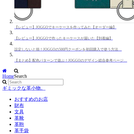
【レビュー】JOGGOでキーケースを作ってみた【オーダー編】
【レビュー】JOGGOで作ったキーケースが届いた【到着編】
設定しないと損！JOGGOの500円クーポンを初回購入で使う方法…
【まとめ】配色パターンで遊ぶ！JOGGOのデザイン総合参考ページ…
Home
Search
ギミックな革小物。
おすすめのお店
財布
文具
革靴
革鞄
革手袋