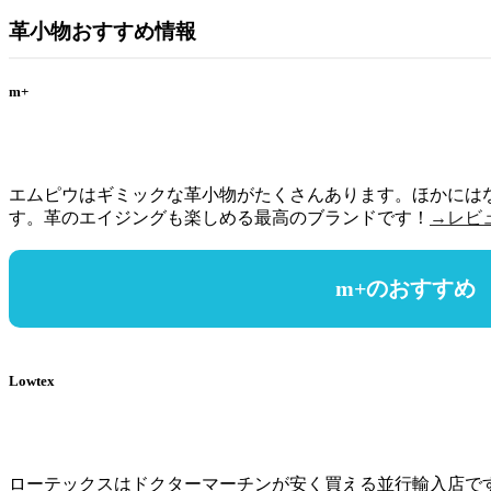
革小物おすすめ情報
m+
エムピウはギミックな革小物がたくさんあります。ほかには
す。革のエイジングも楽しめる最高のブランドです！
→レビ
m+のおすすめ
Lowtex
ローテックスはドクターマーチンが安く買える並行輸入店です