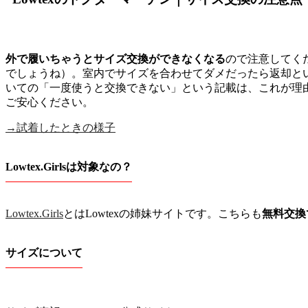
外で履いちゃうとサイズ交換ができなくなる
ので注意してく
でしょうね）。室内でサイズを合わせてダメだったら返却と
いての「一度使うと交換できない」という記載は、これが理
ご安心ください。
→試着したときの様子
Lowtex.Girlsは対象なの？
Lowtex.Girls
とはLowtexの姉妹サイトです。こちらも
無料交換
サイズについて