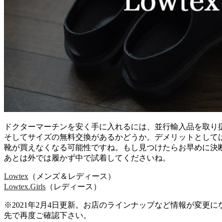
ドクターマーチンを安く手に入れるには、並行輸入品を取り
そしてサイズの無料交換があるかどうか。デメリットとして
靴が買えなくなる可能性ですね。もし見つけたらお早めに決
あとは外では履かず中で試着してくださいね。
Lowtex
（メンズ＆レディース）
Lowtex.Girls
（レディース）
※2021年2月4日更新。お店のラインナップなど情報が変更
先で再度ご確認下さい。