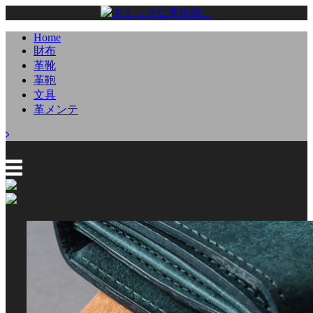
Home
財布
革靴
革鞄
文具
革メンテ