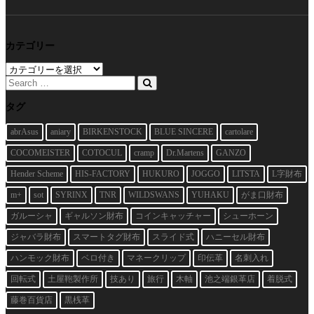
カテゴリー
カ
テ
ゴ
リ
タグ
ー
abrAsus
aniary
BIRKENSTOCK
BLUE SINCERE
cartolare
COCOMEISTER
COTOCUL
cramp
Dr.Martens
GANZO
Hender Scheme
HIS-FACTORY
HUKURO
JOGGO
LITSTA
L字財布
m+
sot
SYRINX
TNR
WILDSWANS
YUHAKU
がま口財布
ガルーシャ
ギャルソン財布
コインキャッチャー
シューホーン
ジャバラ財布
スマートタグ財布
スライド式
ハニーセル財布
ハンモック財布
ベロ付き
マネークリップ
印伝革
名刺入れ
回転式
土屋鞄製作所
技あり
旅行
木軸
池之端銀革店
着脱式
藤巻百貨店
黒桟革