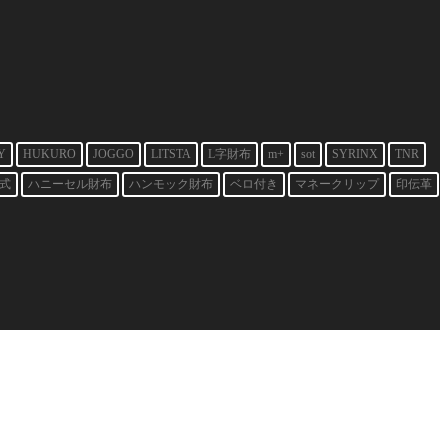
Y
HUKURO
JOGGO
LITSTA
L字財布
m+
sot
SYRINX
TNR
式
ハニーセル財布
ハンモック財布
ベロ付き
マネークリップ
印伝革