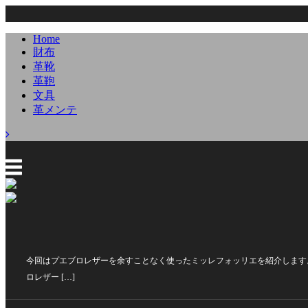
Home
財布
革靴
革鞄
文具
革メンテ
今回はプエブロレザーを余すことなく使ったミッレフォッリエを紹介します
ロレザー […]