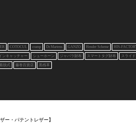
ER
COTOCUL
cramp
Dr.Martens
GANZO
Hender Scheme
HIS-FACTOR
インキャッチャー
シューホーン
ジャバラ財布
スマートタグ財布
スライド
着脱式
藤巻百貨店
黒桟革
ザー・パテントレザー】