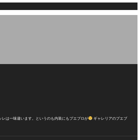
ッレは一味違います。というのも内装にもプエブロが
ギャレリアのプエブ