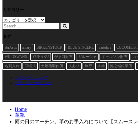
カテゴリー
カ
テ
ゴ
リ
タグ
ー
abrAsus
aniary
BIRKENSTOCK
BLUE SINCERE
cartolare
COCOMEIST
WILDSWANS
YUHAKU
がま口財布
ガルーシャ
ギャルソン財布
コ
名刺入れ
回転式
土屋鞄製作所
技あり
旅行
木軸
池之端銀革店
このサイトについて
プライバシーポリシー
Home
革靴
雨の日のマーチン。革のお手入れについて【スムースレ